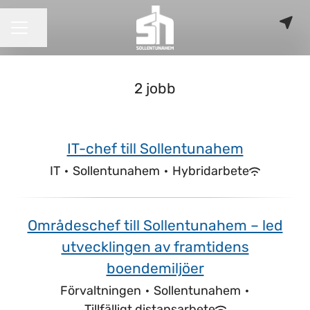
Dela sidan
KARRIÄRMENY
2 jobb
IT-chef till Sollentunahem
IT
·
Sollentunahem
·
Hybridarbete
Områdeschef till Sollentunahem – led
utvecklingen av framtidens
boendemiljöer
Förvaltningen
·
Sollentunahem
·
Tillfälligt distansarbete