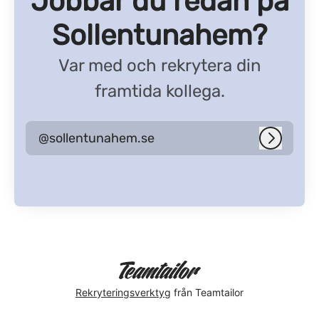
Jobbar du redan på
Sollentunahem?
Var med och rekrytera din
framtida kollega.
@sollentunahem.se
Logga i
Rekryteringsverktyg
från Teamtailor